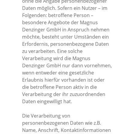
Solar
Disclaimer
ohne die Angabe personenbezogener
Daten möglich. Sofern ein Nutzer – im
Folgenden: betroffene Person –
Klima & Lüftung
AGB
besondere Angebote der Magnus
Denzinger GmbH in Anspruch nehmen
möchte, besteht unter Umständen ein
Impressum
Erfordernis, personenbezogene Daten
zu verarbeiten. Eine solche
Verarbeitung wird die Magnus
Denzinger GmbH nur dann vornehmen,
wenn entweder eine gesetzliche
Erlaubnis hierfür vorhanden ist oder
die betroffene Person aktiv in die
Verarbeitung der ihr zuzuordnenden
Daten eingewilligt hat.
Die Verarbeitung von
personenbezogenen Daten wie z.B.
Name, Anschrift, Kontaktinformationen