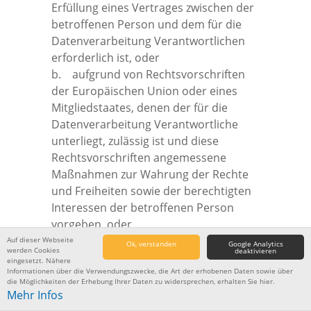
Erfüllung eines Vertrages zwischen der
betroffenen Person und dem für die
Datenverarbeitung Verantwortlichen
erforderlich ist, oder
b. aufgrund von Rechtsvorschriften
der Europäischen Union oder eines
Mitgliedstaates, denen der für die
Datenverarbeitung Verantwortliche
unterliegt, zulässig ist und diese
Rechtsvorschriften angemessene
Maßnahmen zur Wahrung der Rechte
und Freiheiten sowie der berechtigten
Interessen der betroffenen Person
vorgeben, oder
c. mit ausdrücklicher Einwilligung der
Auf dieser Webseite
Ok, verstanden
Google Analytics
werden Cookies
deaktivieren
betroffenen Person erfolgt.
eingesetzt. Nähere
Informationen über die Verwendungszwecke, die Art der erhobenen Daten sowie über
die Möglichkeiten der Erhebung Ihrer Daten zu widersprechen, erhalten Sie hier.
Mehr Infos
Die Magnus Denzinger GmbH wird für