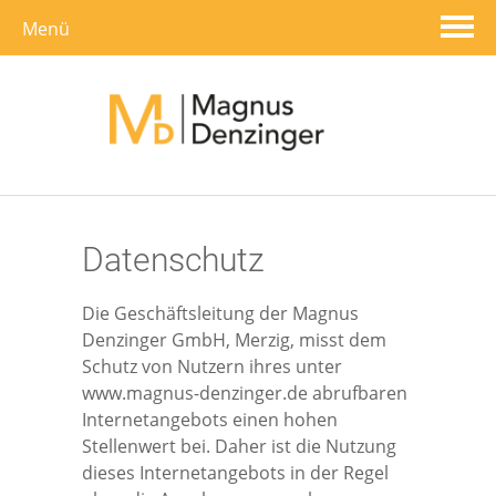
Menü
Startseite
Wir über uns
Produkte & Leistungen
Datenschutz
Übersicht
Werkskundendienst
Die Geschäftsleitung der Magnus
Denzinger GmbH, Merzig, misst dem
Heizung
Kontakt
Schutz von Nutzern ihres unter
www.magnus-denzinger.de abrufbaren
Internetangebots einen hohen
Sanitär
Datenschutz
Stellenwert bei. Daher ist die Nutzung
dieses Internetangebots in der Regel